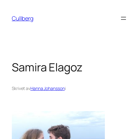
Hoppa
till
Cullberg
innehåll
Samira Elagoz
Skrivet av
Hanna Johansson
i