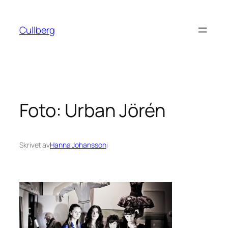
Hoppa
till
Cullberg
innehåll
Foto: Urban Jörén
Skrivet av
Hanna Johansson
i