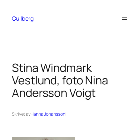
Hoppa
till
Cullberg
innehåll
Stina Windmark
Vestlund, foto Nina
Andersson Voigt
Skrivet av
Hanna Johansson
i