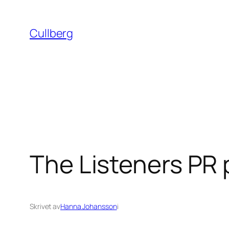
Hoppa
till
Cullberg
innehåll
The Listeners PR
Skrivet av
Hanna Johansson
i