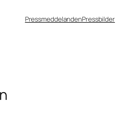
Pressmeddelanden
Pressbilder
on