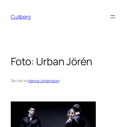
Hoppa
till
Cullberg
innehåll
Foto: Urban Jörén
Skrivet av
Hanna Johansson
i