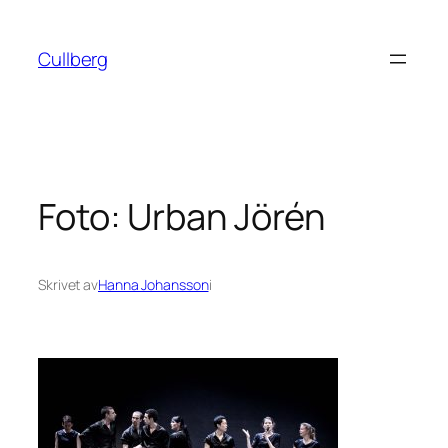
Hoppa
till
Cullberg
innehåll
Foto: Urban Jörén
Skrivet av
Hanna Johansson
i