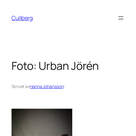
Hoppa
till
Cullberg
innehåll
Foto: Urban Jörén
Skrivet av
Hanna Johansson
i