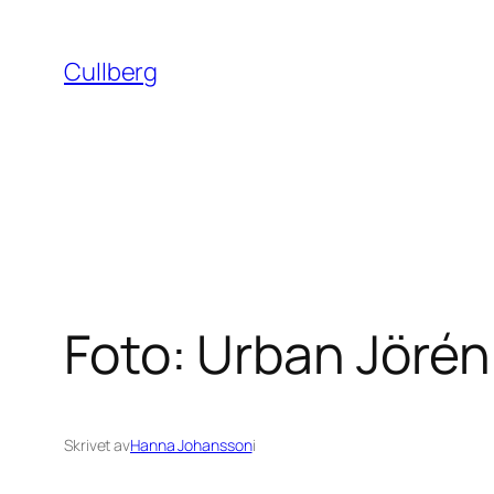
Hoppa
till
Cullberg
innehåll
Foto: Urban Jörén
Skrivet av
Hanna Johansson
i