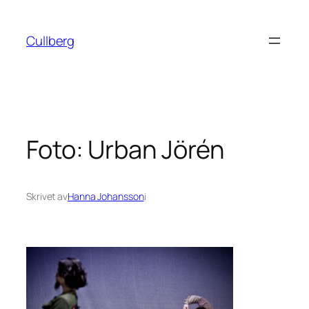
Hoppa
till
Cullberg
innehåll
Foto: Urban Jörén
Skrivet av
Hanna Johansson
i