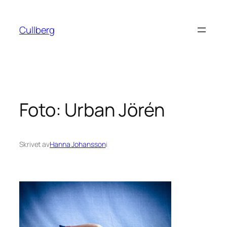
Hoppa
till
Cullberg
innehåll
Foto: Urban Jörén
Skrivet av
Hanna Johansson
i