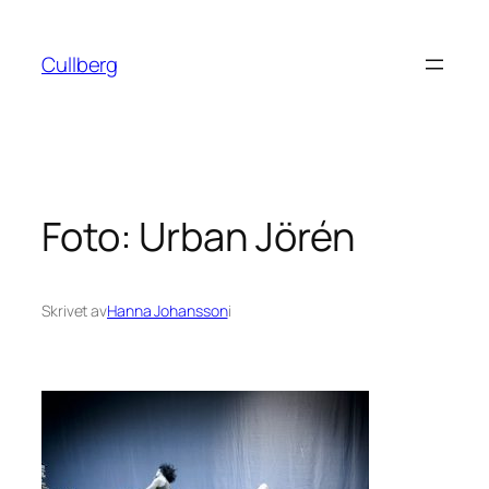
Hoppa
till
Cullberg
innehåll
Foto: Urban Jörén
Skrivet av
Hanna Johansson
i