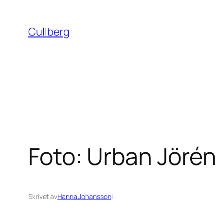
Hoppa
till
Cullberg
innehåll
Foto: Urban Jörén
Skrivet av
Hanna Johansson
i