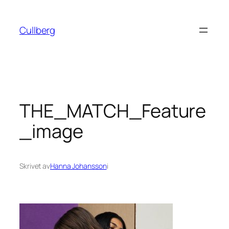
Hoppa
till
Cullberg
innehåll
THE_MATCH_Feature
_image
Skrivet av
Hanna Johansson
i