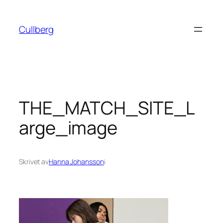
Hoppa
till
Cullberg
innehåll
THE_MATCH_SITE_L
arge_image
Skrivet av
Hanna Johansson
i