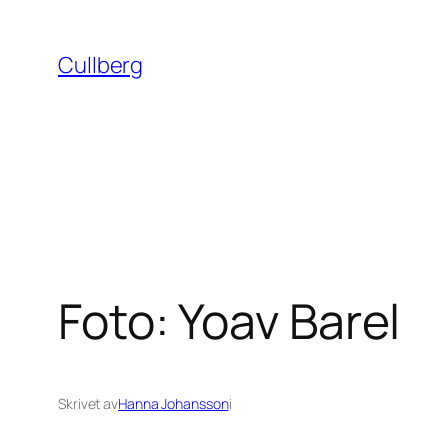
Hoppa
till
Cullberg
innehåll
Foto: Yoav Barel
Skrivet av
Hanna Johansson
i