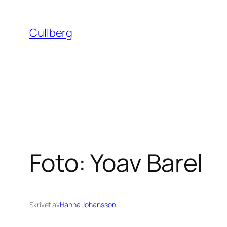
Hoppa
till
Cullberg
innehåll
Foto: Yoav Barel
Skrivet av
Hanna Johansson
i