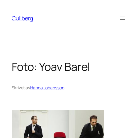
Hoppa
till
Cullberg
innehåll
Foto: Yoav Barel
Skrivet av
Hanna Johansson
i