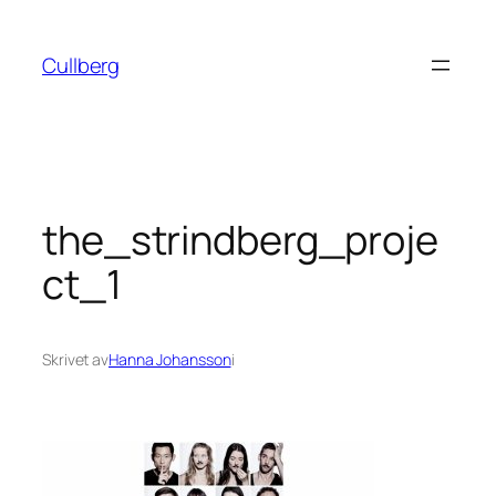
Hoppa
till
Cullberg
innehåll
the_strindberg_proje
ct_1
Skrivet av
Hanna Johansson
i