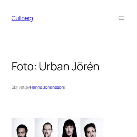
Hoppa
till
Cullberg
innehåll
Foto: Urban Jörén
Skrivet av
Hanna Johansson
i