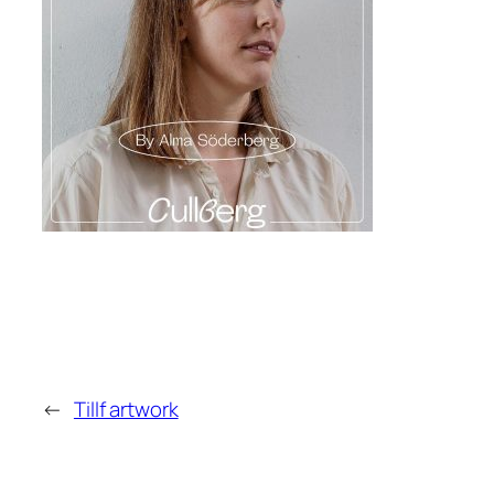
←
Tillf artwork