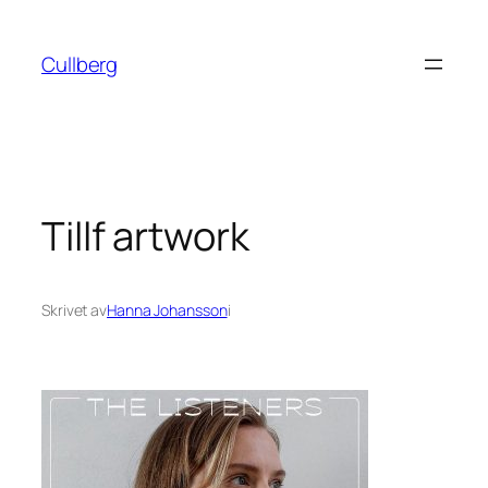
Hoppa
till
Cullberg
innehåll
Tillf artwork
Skrivet av
Hanna Johansson
i