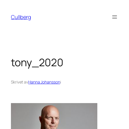
Hoppa
till
Cullberg
innehåll
tony_2020
Skrivet av
Hanna Johansson
i