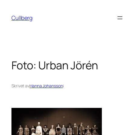
Hoppa
till
Cullberg
innehåll
Foto: Urban Jörén
Skrivet av
Hanna Johansson
i