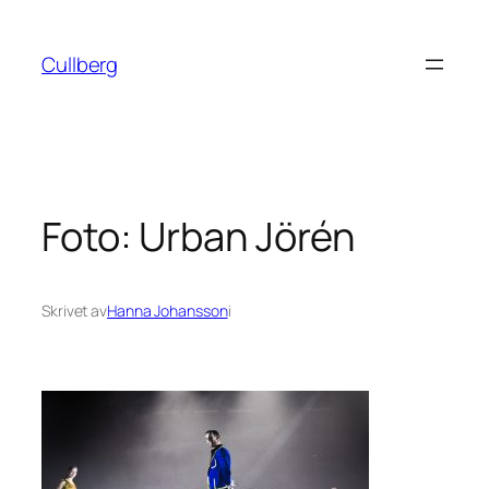
Hoppa
till
Cullberg
innehåll
Foto: Urban Jörén
Skrivet av
Hanna Johansson
i