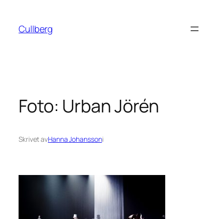
Hoppa
till
Cullberg
innehåll
Foto: Urban Jörén
Skrivet av
Hanna Johansson
i