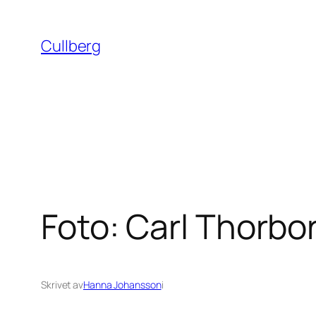
Hoppa
till
Cullberg
innehåll
Foto: Carl Thorbo
Skrivet av
Hanna Johansson
i