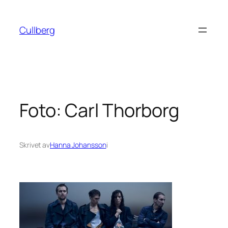
Hoppa
till
Cullberg
innehåll
Foto: Carl Thorborg
Skrivet av
Hanna Johansson
i