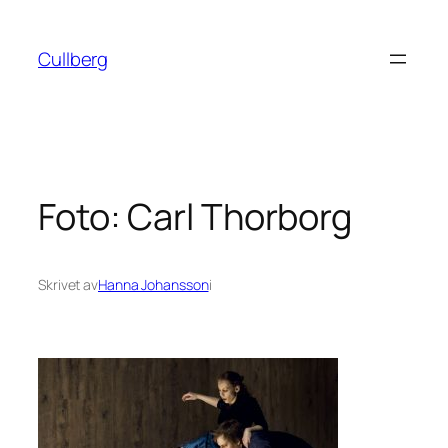
Hoppa
till
Cullberg
innehåll
Foto: Carl Thorborg
Skrivet av
Hanna Johansson
i