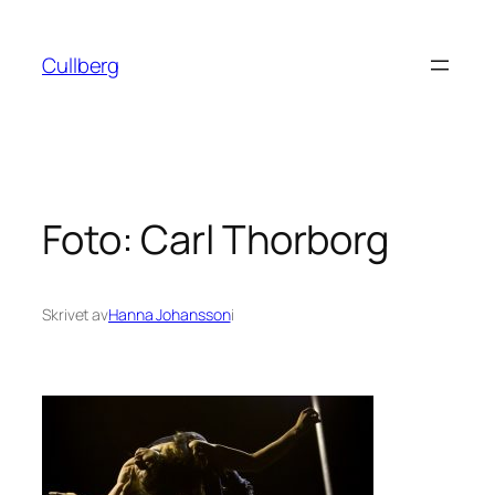
Hoppa
till
Cullberg
innehåll
Foto: Carl Thorborg
Skrivet av
Hanna Johansson
i