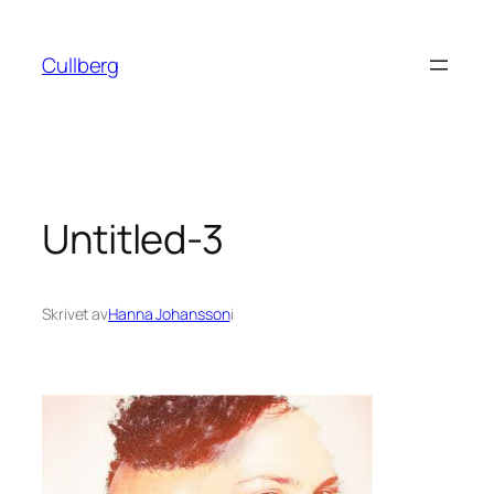
Hoppa
till
Cullberg
innehåll
Untitled-3
Skrivet av
Hanna Johansson
i