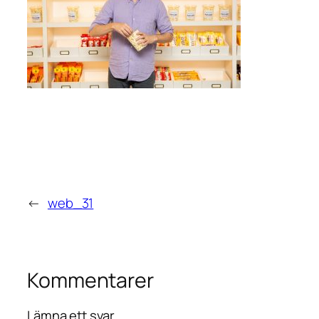
←
web_31
Kommentarer
Lämna ett svar