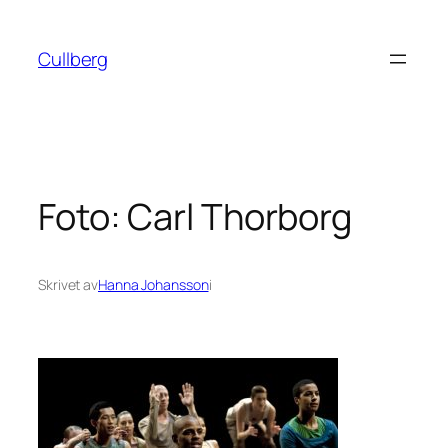
Hoppa
till
Cullberg
innehåll
Foto: Carl Thorborg
Skrivet av
Hanna Johansson
i