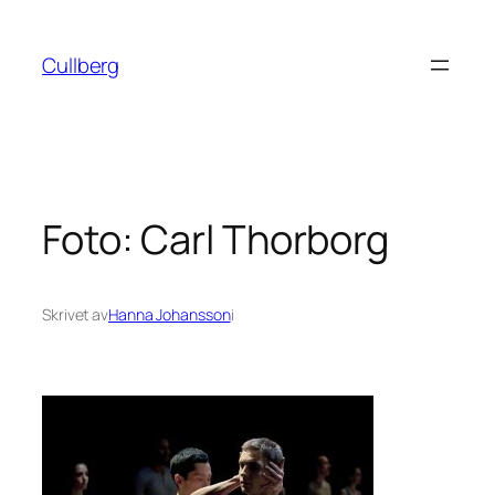
Hoppa
till
Cullberg
innehåll
Foto: Carl Thorborg
Skrivet av
Hanna Johansson
i