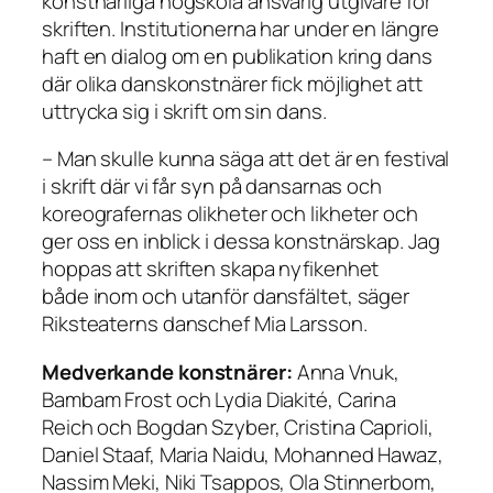
konstnärliga högskola ansvarig utgivare för
skriften. Institutionerna har under en längre
haft en dialog om en publikation kring dans
där olika danskonstnärer fick möjlighet att
uttrycka sig i skrift om sin dans.
– Man skulle kunna säga att det är en festival
i skrift där vi får syn på dansarnas och
koreografernas olikheter och likheter och
ger oss en inblick i dessa konstnärskap. Jag
hoppas att skriften skapa nyfikenhet
både inom och utanför dansfältet, säger
Riksteaterns danschef Mia Larsson.
Medverkande konstnärer:
Anna Vnuk,
Bambam Frost och Lydia Diakité, Carina
Reich och Bogdan Szyber, Cristina Caprioli,
Daniel Staaf, Maria Naidu, Mohanned Hawaz,
Nassim Meki, Niki Tsappos, Ola Stinnerbom,