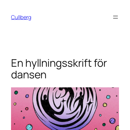
Hoppa
till
Cullberg
innehåll
En hyllningsskrift för
dansen