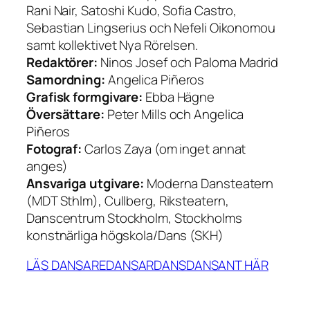
Rani Nair, Satoshi Kudo, Sofia Castro,
Sebastian Lingserius och Nefeli Oikonomou
samt kollektivet Nya Rörelsen.
Redaktörer:
Ninos Josef och Paloma Madrid
Samordning:
Angelica Piñeros
Grafisk formgivare:
Ebba Hägne
Översättare:
Peter Mills och Angelica
Piñeros
Fotograf:
Carlos Zaya (om inget annat
anges)
Ansvariga utgivare:
Moderna Dansteatern
(MDT Sthlm), Cullberg, Riksteatern,
Danscentrum Stockholm, Stockholms
konstnärliga högskola/Dans (SKH)
LÄS DANSAREDANSARDANSDANSANT HÄR