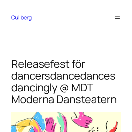
Hoppa
till
Cullberg
innehåll
Releasefest för
dancersdancedances
dancingly @ MDT
Moderna Dansteatern