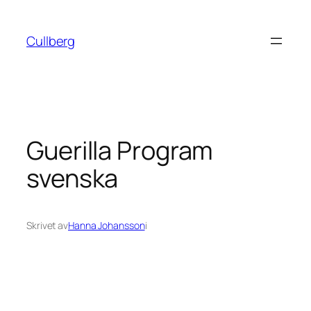
Hoppa
till
Cullberg
innehåll
Guerilla Program
svenska
Skrivet av
Hanna Johansson
i