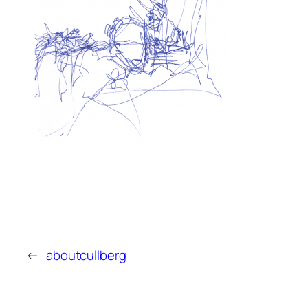
←
aboutcullberg