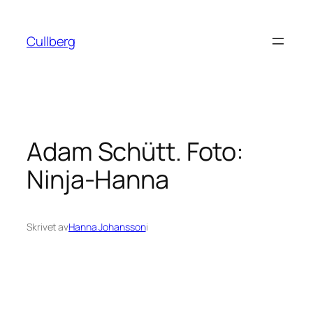
Hoppa
till
Cullberg
innehåll
Adam Schütt. Foto:
Ninja-Hanna
Skrivet av
Hanna Johansson
i