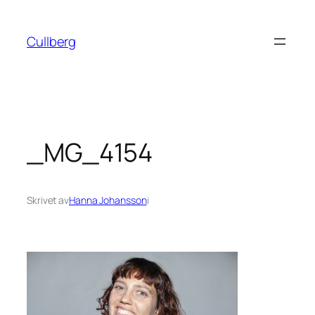
Hoppa
till
Cullberg
innehåll
_MG_4154
Skrivet av
Hanna Johansson
i