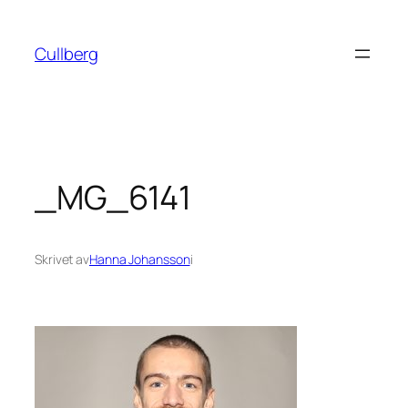
Hoppa
till
Cullberg
innehåll
_MG_6141
Skrivet av
Hanna Johansson
i