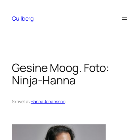
Hoppa
till
Cullberg
innehåll
Gesine Moog. Foto:
Ninja-Hanna
Skrivet av
Hanna Johansson
i