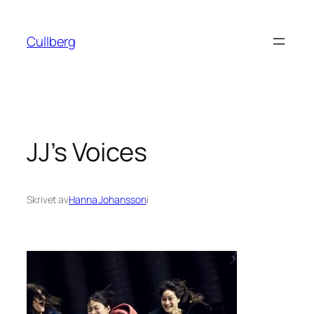
Hoppa
till
Cullberg
innehåll
JJ’s Voices
Skrivet av
Hanna Johansson
i