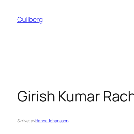
Hoppa
till
Cullberg
innehåll
Girish Kumar Rach
Skrivet av
Hanna Johansson
i