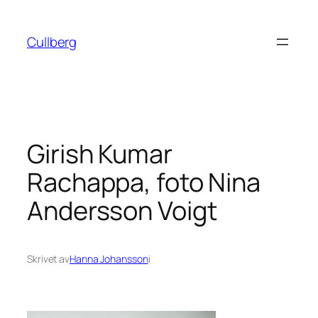
Hoppa
till
Cullberg
innehåll
Girish Kumar
Rachappa, foto Nina
Andersson Voigt
Skrivet av
Hanna Johansson
i