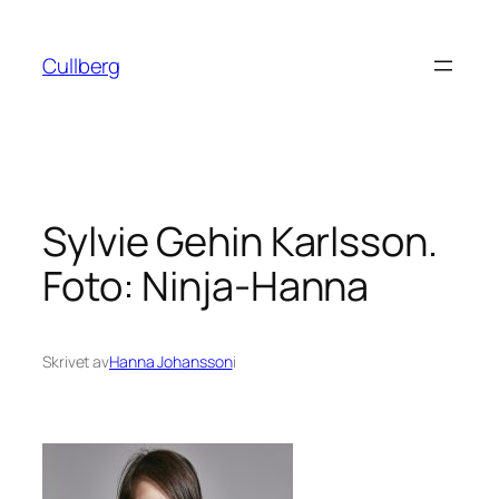
Hoppa
till
Cullberg
innehåll
Sylvie Gehin Karlsson.
Foto: Ninja-Hanna
Skrivet av
Hanna Johansson
i