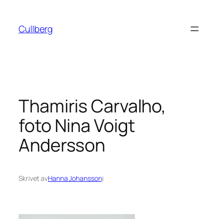
Hoppa
till
Cullberg
innehåll
Thamiris Carvalho,
foto Nina Voigt
Andersson
Skrivet av
Hanna Johansson
i