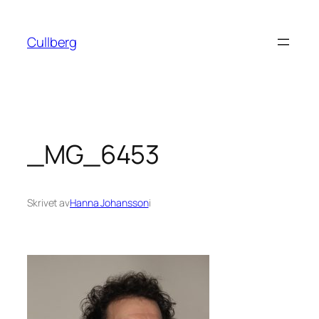
Hoppa
till
Cullberg
innehåll
_MG_6453
Skrivet av
Hanna Johansson
i