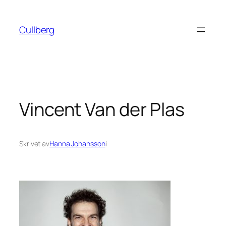
Hoppa
till
Cullberg
innehåll
Vincent Van der Plas
Skrivet av
Hanna Johansson
i