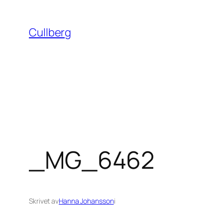
Hoppa
till
Cullberg
innehåll
_MG_6462
Skrivet av
Hanna Johansson
i