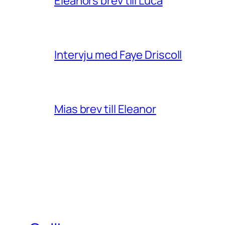
Eleanors brev till Luca
Intervju med Faye Driscoll
Mias brev till Eleanor