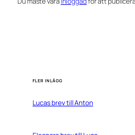
Du måste vara
inloggad
för att publice
FLER INLÄGG
Lucas brev till Anton