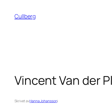
Hoppa
till
Cullberg
innehåll
Vincent Van der P
Skrivet av
Hanna Johansson
i